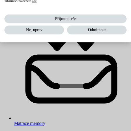
informací naleznete
zde
.
Levné matrace
Přijmout vše
Ne, uprav
Odmítnout
Matrace memory