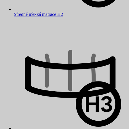
Středně měkká matrace H2