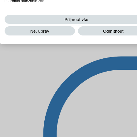
informací naleznete
zde
.
Přijmout vše
Ne, uprav
Odmítnout