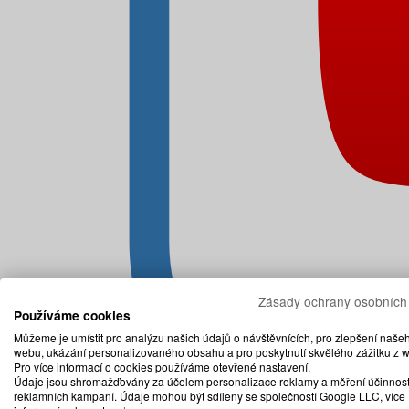
Zásady ochrany osobních
Používáme cookies
Můžeme je umístit pro analýzu našich údajů o návštěvnících, pro zlepšení naše
webu, ukázání personalizovaného obsahu a pro poskytnutí skvělého zážitku z 
Pro více informací o cookies používáme otevřené nastavení.
Údaje jsou shromažďovány za účelem personalizace reklamy a měření účinnost
reklamních kampaní. Údaje mohou být sdíleny se společností Google LLC, více