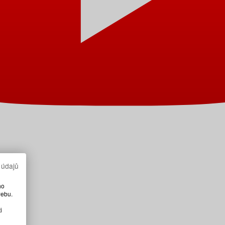
 údajů
ho
webu.
i