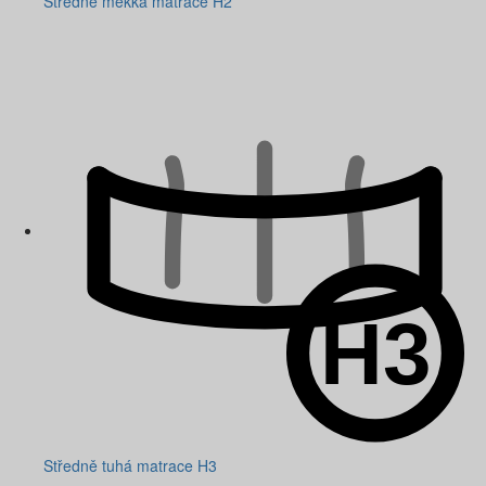
Středně měkká matrace H2
Středně tuhá matrace H3