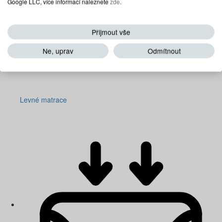
Google LLC, více informací naleznete
zde
.
Přijmout vše
Ne, uprav
Odmítnout
Levné matrace