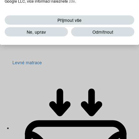
Google LLC, více informací naleznete
zde
.
Přijmout vše
Ne, uprav
Odmítnout
Levné matrace