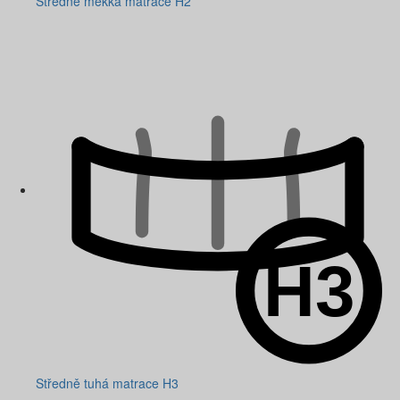
Středně měkká matrace H2
Středně tuhá matrace H3