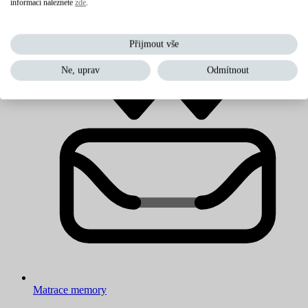
informací naleznete
zde
.
Levné matrace
Přijmout vše
Ne, uprav
Odmítnout
Matrace memory