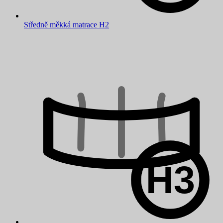
Středně měkká matrace H2