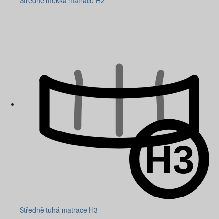
Středně měkká matrace H2
Středně tuhá matrace H3