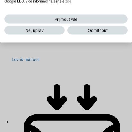
Google LLC, více informací naleznete
zde
.
Přijmout vše
Ne, uprav
Odmítnout
Levné matrace