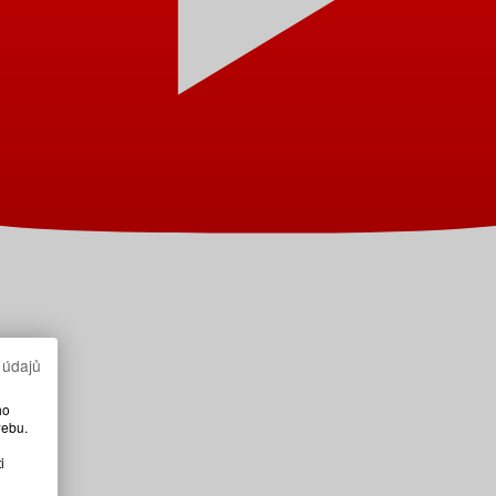
 údajů
ho
webu.
i