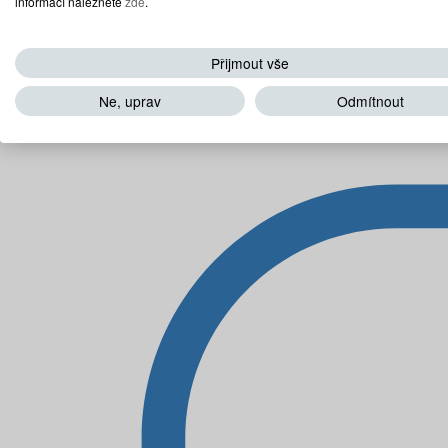
informací naleznete
zde
.
Přijmout vše
Ne, uprav
Odmítnout