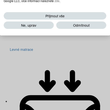
Google LLC, více informací naleznete
zde
.
Přijmout vše
Ne, uprav
Odmítnout
Levné matrace