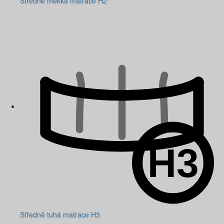
Středně měkká matrace H2
Středně tuhá matrace H3