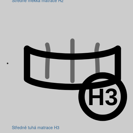
Středně měkká matrace H2
Středně tuhá matrace H3