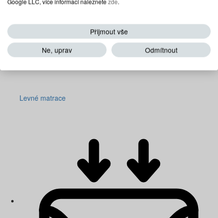
Google LLC, více informací naleznete
zde
.
Přijmout vše
Ne, uprav
Odmítnout
Levné matrace