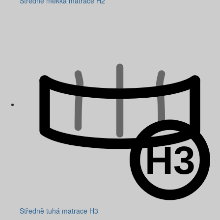
Středně měkká matrace H2
Středně tuhá matrace H3