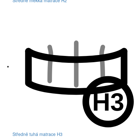
Středně měkká matrace H2
Středně tuhá matrace H3