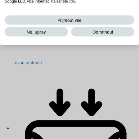
Google LLC, více informací naleznete
zde
.
Přijmout vše
Ne, uprav
Odmítnout
Levné matrace