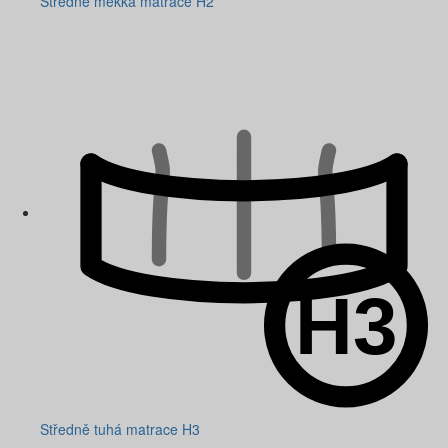
Středně měkká matrace H2
Středně tuhá matrace H3