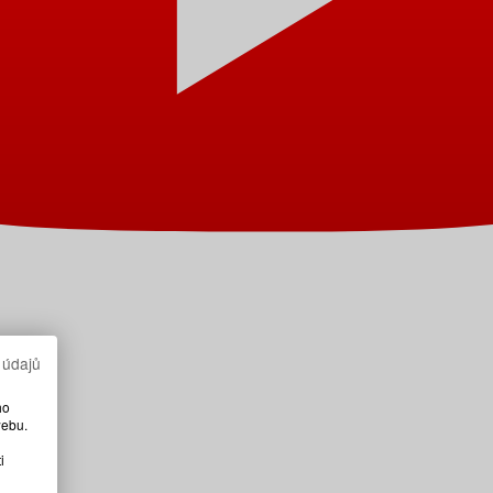
 údajů
ho
webu.
i