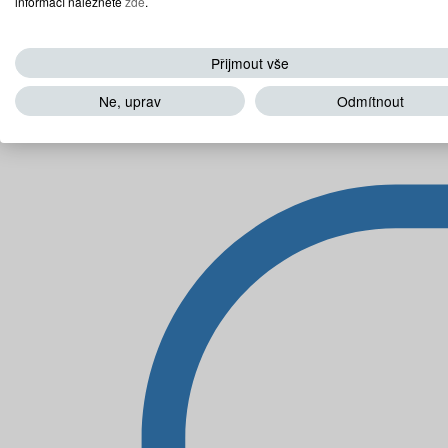
informací naleznete
zde
.
Přijmout vše
Ne, uprav
Odmítnout