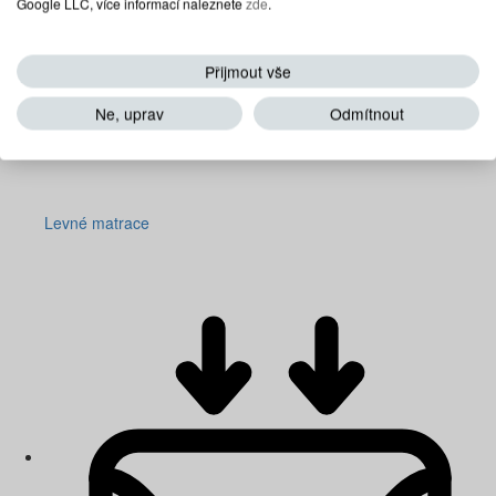
Google LLC, více informací naleznete
zde
.
Přijmout vše
Ne, uprav
Odmítnout
Levné matrace