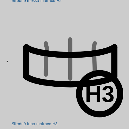
Středně měkká matrace H2
Středně tuhá matrace H3