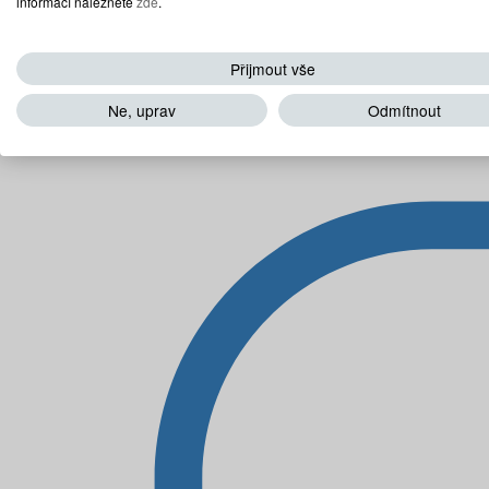
informací naleznete
zde
.
Přijmout vše
Ne, uprav
Odmítnout