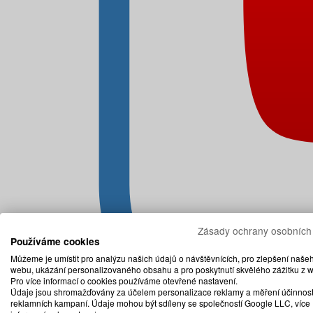
Zásady ochrany osobních
Používáme cookies
Můžeme je umístit pro analýzu našich údajů o návštěvnících, pro zlepšení naše
webu, ukázání personalizovaného obsahu a pro poskytnutí skvělého zážitku z 
Pro více informací o cookies používáme otevřené nastavení.
Údaje jsou shromažďovány za účelem personalizace reklamy a měření účinnost
reklamních kampaní. Údaje mohou být sdíleny se společností Google LLC, více