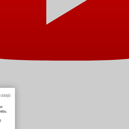
 údajů
ho
webu.
i