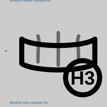
Středně měkká matrace H2
Středně tuhá matrace H3