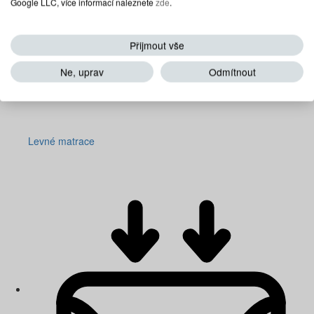
Google LLC, více informací naleznete
zde
.
Přijmout vše
Ne, uprav
Odmítnout
Levné matrace